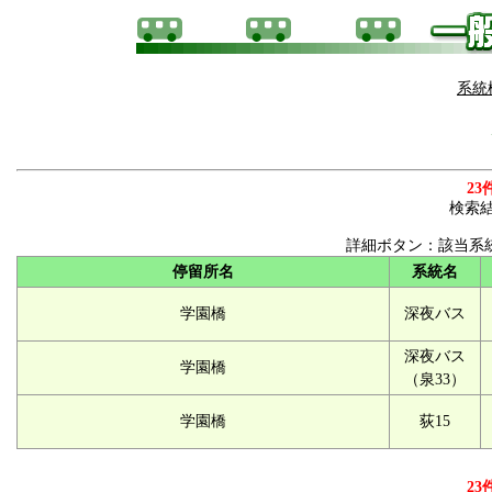
系統
23
検索
詳細ボタン：該当系
停留所名
系統名
学園橋
深夜バス
深夜バス
学園橋
（泉33）
学園橋
荻15
23