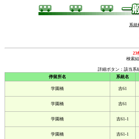
系統
23
検索
詳細ボタン：該当系
停留所名
系統名
学園橋
吉61
学園橋
吉61
学園橋
吉61-1
学園橋
吉61-1