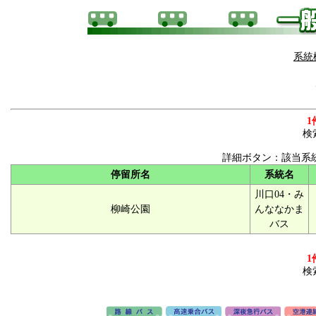
系統
1
検
詳細ボタン：該当系
停留所名
系統名
川口04・み
柳崎公園
んななかま
バス
1
検