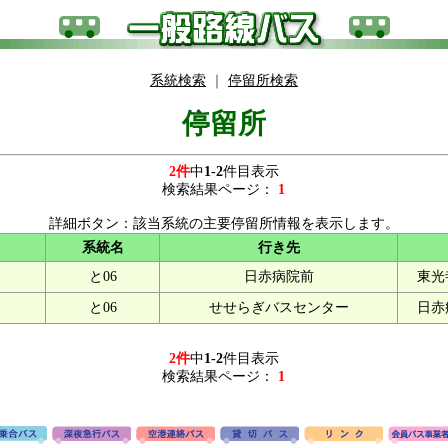
系統検索
｜
停留所検索
停留所
2件
中
1-2
件目表示
検索結果ページ：
1
詳細ボタン：該当系統の主要停留所情報を表示します。
系統名
行き先
と06
日赤病院前
東光
と06
せせらぎバスセンター
日赤
2件
中
1-2
件目表示
検索結果ページ：
1