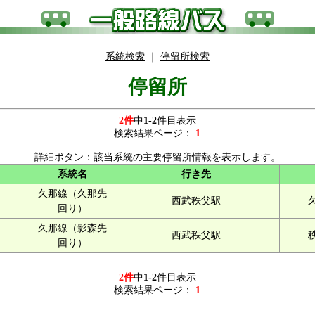
系統検索
｜
停留所検索
停留所
2件
中
1-2
件目表示
検索結果ページ：
1
詳細ボタン：該当系統の主要停留所情報を表示します。
系統名
行き先
久那線（久那先
西武秩父駅
回り）
久那線（影森先
西武秩父駅
回り）
2件
中
1-2
件目表示
検索結果ページ：
1