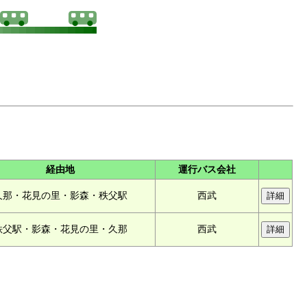
経由地
運行バス会社
久那・花見の里・影森・秩父駅
西武
秩父駅・影森・花見の里・久那
西武