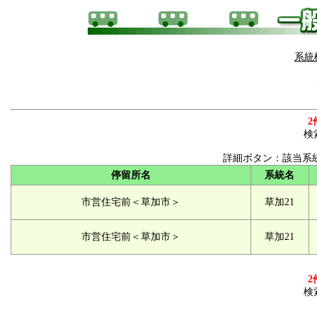
系統
2
検
詳細ボタン：該当系
停留所名
系統名
市営住宅前＜草加市＞
草加21
市営住宅前＜草加市＞
草加21
2
検