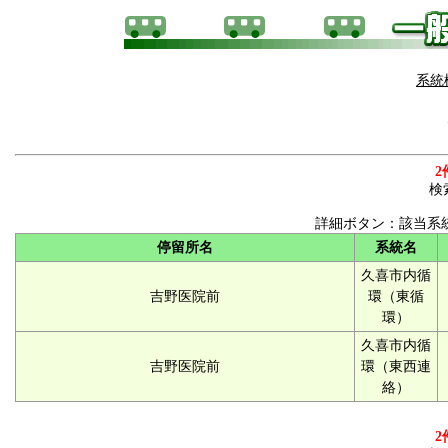
系統
2
検
詳細ボタン：該当系
停留所名
系統名
久喜市内循
吉野医院前
環（東循
環）
久喜市内循
吉野医院前
環（東西連
絡）
2