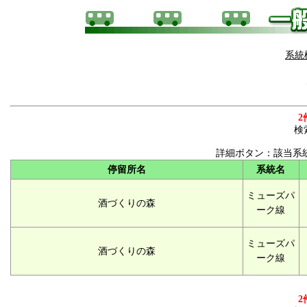
系統
2
検
詳細ボタン：該当系
停留所名
系統名
ミューズパ
酒づくりの森
ーク線
ミューズパ
酒づくりの森
ーク線
2