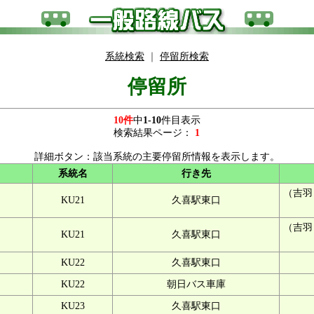
系統検索
｜
停留所検索
停留所
10件
中
1-10
件目表示
検索結果ページ：
1
詳細ボタン：該当系統の主要停留所情報を表示します。
系統名
行き先
（吉羽
KU21
久喜駅東口
（吉羽
KU21
久喜駅東口
KU22
久喜駅東口
KU22
朝日バス車庫
KU23
久喜駅東口