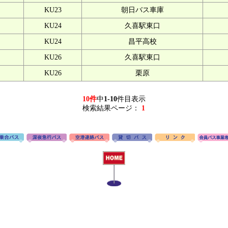
KU23
朝日バス車庫
KU24
久喜駅東口
KU24
昌平高校
KU26
久喜駅東口
KU26
栗原
10件
中
1-10
件目表示
検索結果ページ：
1