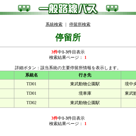
系統検索
｜
停留所検索
停留所
3件
中
1-3
件目表示
検索結果ページ：
1
詳細ボタン：該当系統の主要停留所情報を表示します。
系統名
行き先
TD01
東武動物公園駅
境中
TD01
境車庫
東武
TD02
東武動物公園駅
3件
中
1-3
件目表示
検索結果ページ：
1