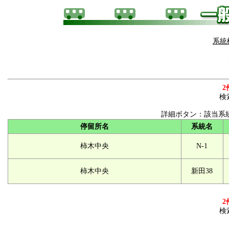
系統
2
検
詳細ボタン：該当系
停留所名
系統名
柿木中央
N-1
柿木中央
新田38
2
検