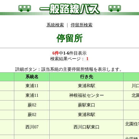
系統検索
｜
停留所検索
停留所
6件
中
1-6
件目表示
検索結果ページ：
1
詳細ボタン：該当系統の主要停留所情報を表示します。
系統名
行き先
東浦11
東浦和駅
川
東浦11
神根福祉センター
北
蕨02
蕨駅東口
蕨02
東浦和駅
北園住
西川07
西川口駅東口