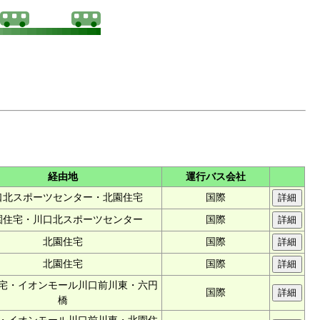
経由地
運行バス会社
口北スポーツセンター・北園住宅
国際
園住宅・川口北スポーツセンター
国際
北園住宅
国際
北園住宅
国際
宅・イオンモール川口前川東・六円
国際
橋