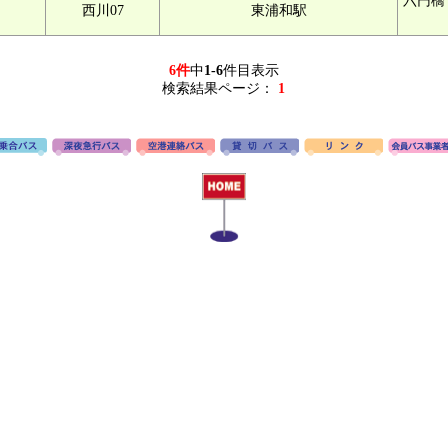
六円橋
西川07
東浦和駅
6件
中
1-6
件目表示
検索結果ページ：
1