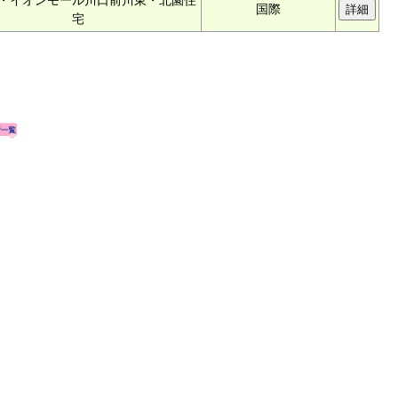
・イオンモール川口前川東・北園住
国際
宅