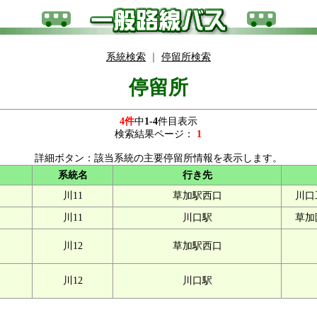
系統検索
｜
停留所検索
停留所
4件
中
1-4
件目表示
検索結果ページ：
1
詳細ボタン：該当系統の主要停留所情報を表示します。
系統名
行き先
川11
草加駅西口
川口
川11
川口駅
草加
川12
草加駅西口
川12
川口駅