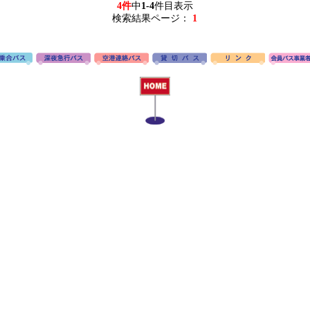
4件
中
1-4
件目表示
検索結果ページ：
1