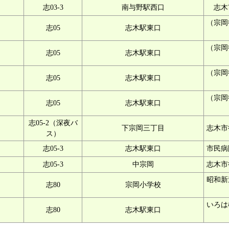
志03-3
南与野駅西口
志木
（宗岡
志05
志木駅東口
（宗岡
志05
志木駅東口
（宗岡
志05
志木駅東口
（宗岡
志05
志木駅東口
志05-2（深夜バ
下宗岡三丁目
志木市
ス）
志05-3
志木駅東口
市民病
志05-3
中宗岡
志木市
昭和新
志80
宗岡小学校
いろは
志80
志木駅東口