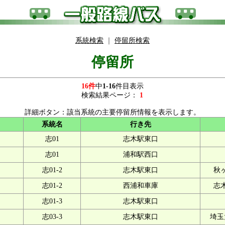
系統検索
｜
停留所検索
停留所
16件
中
1-16
件目表示
検索結果ページ：
1
詳細ボタン：該当系統の主要停留所情報を表示します。
系統名
行き先
志01
志木駅東口
志01
浦和駅西口
志01-2
志木駅東口
秋
志01-2
西浦和車庫
志
志01-3
志木駅東口
志03-3
志木駅東口
埼玉