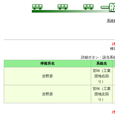
系統
2
検
詳細ボタン：該当系
停留所名
系統名
宮06（工業
吉野原
団地右回
り）
宮06（工業
吉野原
団地左回
り）
2