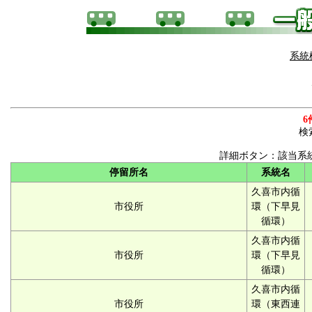
系統
6
検
詳細ボタン：該当系
停留所名
系統名
久喜市内循
市役所
環（下早見
循環）
久喜市内循
市役所
環（下早見
循環）
久喜市内循
市役所
環（東西連