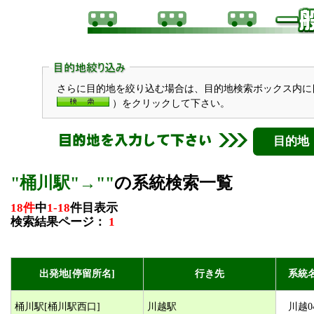
さらに目的地を絞り込む場合は、目的地検索ボックス内に
）をクリックして下さい。
目的地
"桶川駅"→""
の系統検索一覧
18件
中
1-18
件目表示
検索結果ページ：
1
出発地[停留所名]
行き先
系統
桶川駅[桶川駅西口]
川越駅
川越0