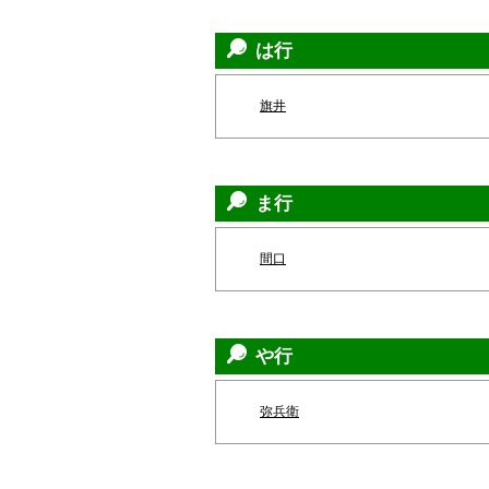
は行
旗井
ま行
間口
や行
弥兵衛