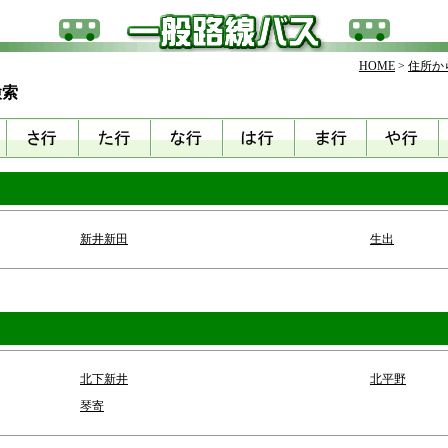
HOME
>
住所か
検索
新井新田
生出
北下新井
北平野
琴寄