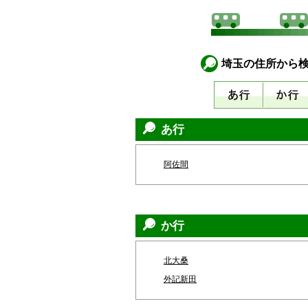
埼玉の住所から
あ行
阿佐間
か行
北大桑
外記新田