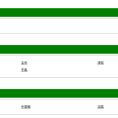
玉作
津田
手島
中曽根
沼黒