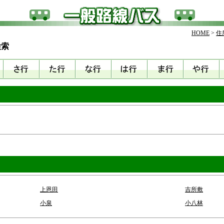
HOME
>
住
検索
上恩田
吉所敷
小泉
小八林