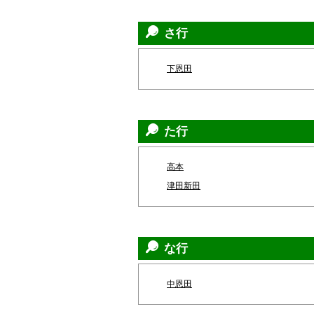
さ行
下恩田
た行
高本
津田新田
な行
中恩田