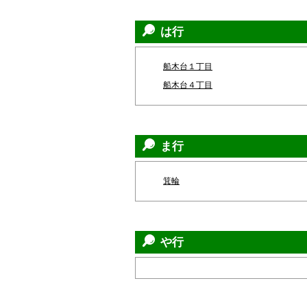
は行
船木台１丁目
船木台４丁目
ま行
箕輪
や行