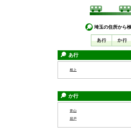
埼玉の住所から
あ行
相上
か行
胄山
屈戸