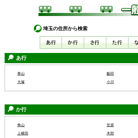
埼玉の住所から検索
あ行
青山
飯田
大塚
小川
か行
角山
笠原
上横田
木部