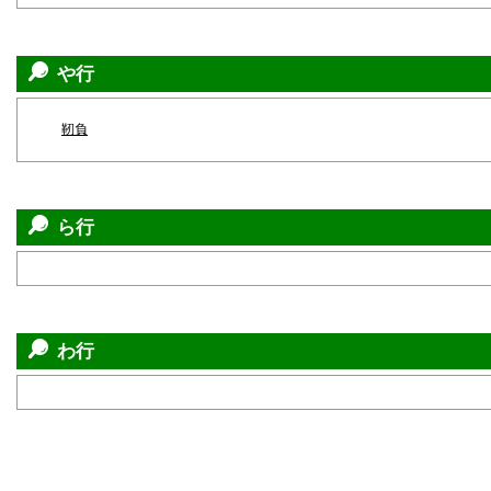
や行
靭負
ら行
わ行