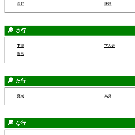
高谷
腰越
さ行
下里
下古寺
勝呂
た行
鷹巣
高見
な行