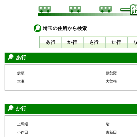
埼玉の住所から検索
あ行
伊草
伊勢野
大瀬
大曽根
か行
上馬場
垳
小作田
古新田