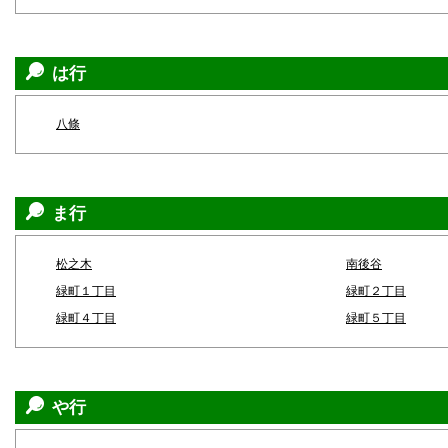
は行
八條
ま行
松之木
南後谷
緑町１丁目
緑町２丁目
緑町４丁目
緑町５丁目
や行