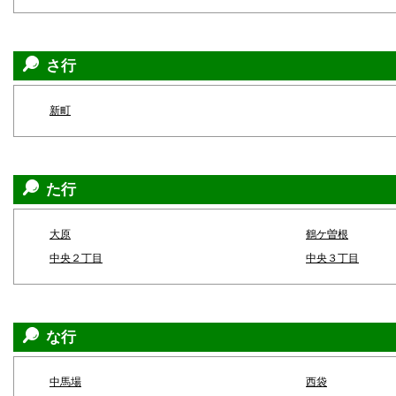
さ行
新町
た行
大原
鶴ケ曽根
中央２丁目
中央３丁目
な行
中馬場
西袋