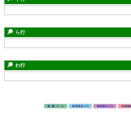
ら行
わ行