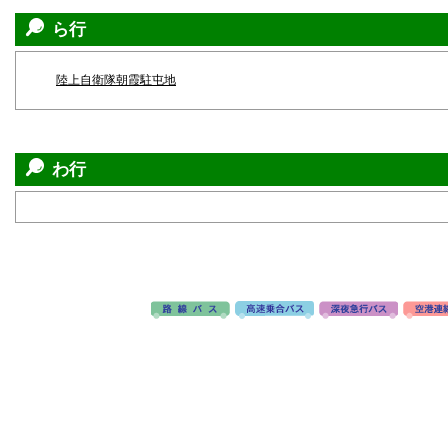
ら行
陸上自衛隊朝霞駐屯地
わ行