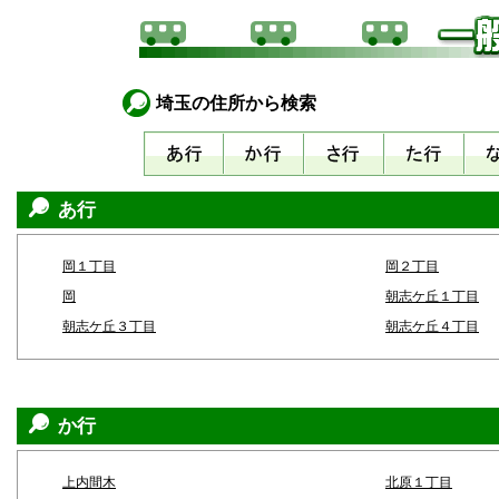
埼玉の住所から検索
あ行
岡１丁目
岡２丁目
岡
朝志ケ丘１丁目
朝志ケ丘３丁目
朝志ケ丘４丁目
か行
上内間木
北原１丁目