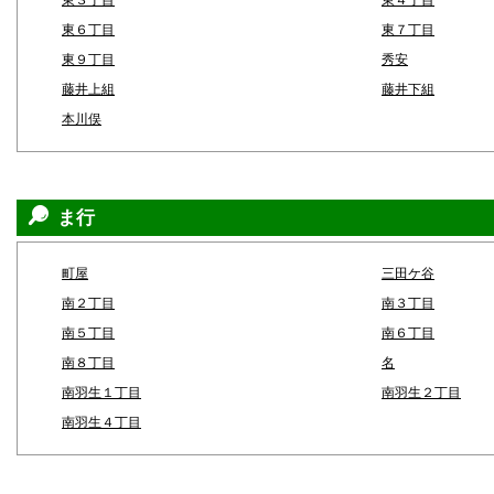
東３丁目
東４丁目
東６丁目
東７丁目
東９丁目
秀安
藤井上組
藤井下組
本川俣
ま行
町屋
三田ケ谷
南２丁目
南３丁目
南５丁目
南６丁目
南８丁目
名
南羽生１丁目
南羽生２丁目
南羽生４丁目