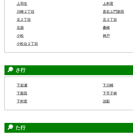
上羽生
上村君
川崎２丁目
喜右エ門新田
北２丁目
北３丁目
北袋
桑崎
小松
神戸
小松台２丁目
さ行
下岩瀬
下川崎
下新田
下手子林
下村君
須影
た行