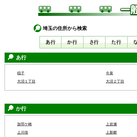
埼玉の住所から検索
あ行
稲子
今泉
大沼１丁目
大沼２丁目
か行
加羽ケ崎
上岩瀬
上川俣
上新郷