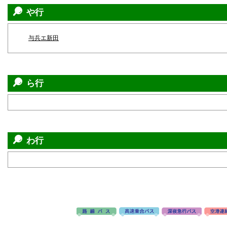
や行
与兵エ新田
ら行
わ行