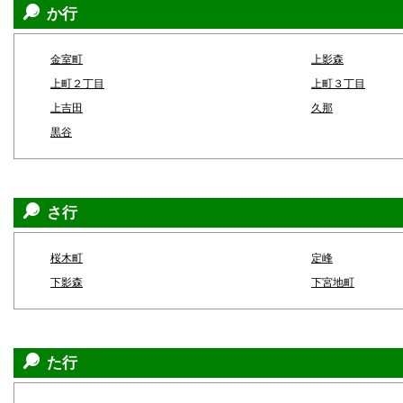
か行
金室町
上影森
上町２丁目
上町３丁目
上吉田
久那
黒谷
さ行
桜木町
定峰
下影森
下宮地町
た行