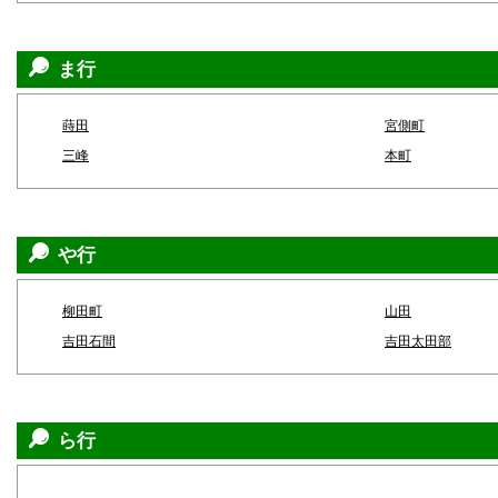
ま行
蒔田
宮側町
三峰
本町
や行
柳田町
山田
吉田石間
吉田太田部
ら行