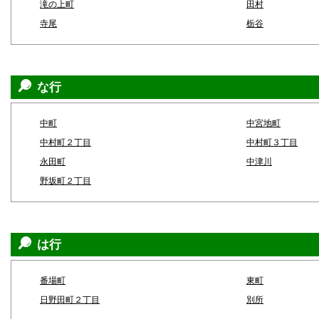
滝の上町
田村
寺尾
栃谷
な行
中町
中宮地町
中村町２丁目
中村町３丁目
永田町
中津川
野坂町２丁目
は行
番場町
東町
日野田町２丁目
別所