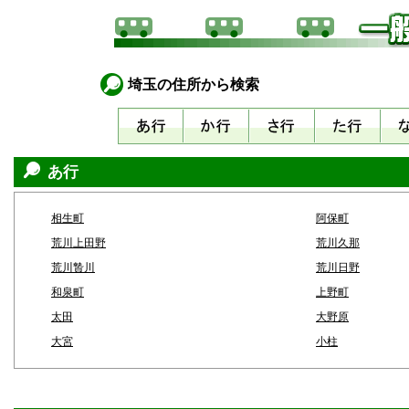
埼玉の住所から検索
あ行
相生町
阿保町
荒川上田野
荒川久那
荒川贄川
荒川日野
和泉町
上野町
太田
大野原
大宮
小柱