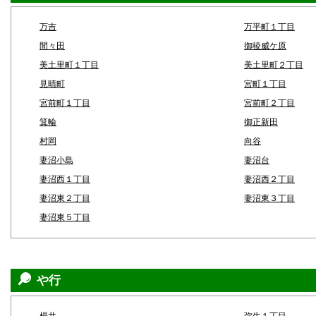
万吉
万平町１丁目
間々田
御稜威ケ原
美土里町１丁目
美土里町２丁目
見晴町
宮町１丁目
宮前町１丁目
宮前町２丁目
箕輪
御正新田
村岡
向谷
妻沼小島
妻沼台
妻沼西１丁目
妻沼西２丁目
妻沼東２丁目
妻沼東３丁目
妻沼東５丁目
や行