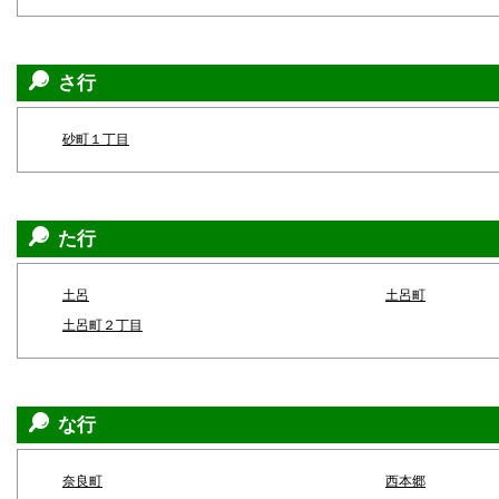
さ行
砂町１丁目
た行
土呂
土呂町
土呂町２丁目
な行
奈良町
西本郷