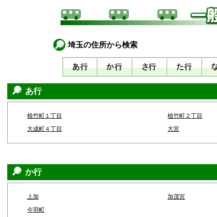
埼玉の住所から検索
あ行
植竹町１丁目
植竹町２丁目
大成町４丁目
大宮
か行
上加
加茂宮
今羽町