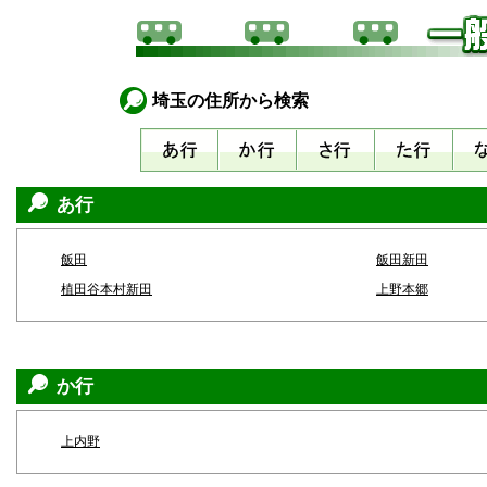
埼玉の住所から検索
あ行
飯田
飯田新田
植田谷本村新田
上野本郷
か行
上内野