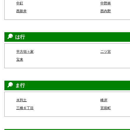
中釘
中野林
西新井
西内野
は行
平方領々家
二ツ宮
宝来
ま行
水判土
峰岸
三橋６丁目
宮前町