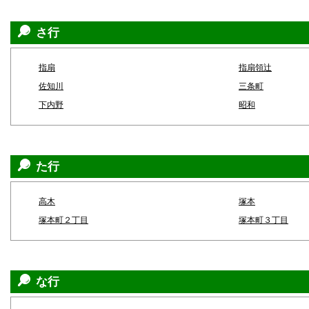
さ行
指扇
指扇領辻
佐知川
三条町
下内野
昭和
た行
高木
塚本
塚本町２丁目
塚本町３丁目
な行